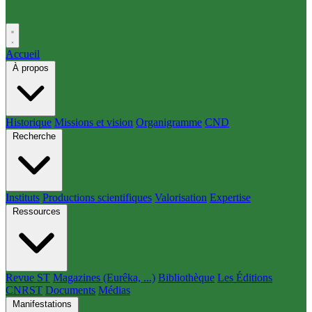
Accueil
À propos
Historique
Missions et vision
Organigramme
CND
Recherche
Instituts
Productions scientifiques
Valorisation
Expertise
Ressources
Revue ST
Magazines (Eurêka, ...)
Bibliothèque
Les Éditions
CNRST
Documents
Médias
Manifestations