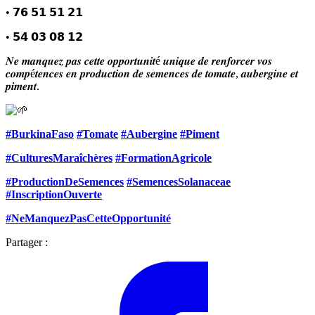
• 𝟳𝟲 𝟱𝟭 𝟱𝟭 𝟮𝟭
• 𝟱𝟰 𝟬𝟯 𝟬𝟴 𝟭𝟮
𝑵𝒆 𝒎𝒂𝒏𝒒𝒖𝒆𝒛 𝒑𝒂𝒔 𝒄𝒆𝒕𝒕𝒆 𝒐𝒑𝒑𝒐𝒓𝒕𝒖𝒏𝒊𝒕é 𝒖𝒏𝒊𝒒𝒖𝒆 𝒅𝒆 𝒓𝒆𝒏𝒇𝒐𝒓𝒄𝒆𝒓 𝒗𝒐𝒔
𝒄𝒐𝒎𝒑é𝒕𝒆𝒏𝒄𝒆𝒔 𝒆𝒏 𝒑𝒓𝒐𝒅𝒖𝒄𝒕𝒊𝒐𝒏 𝒅𝒆 𝒔𝒆𝒎𝒆𝒏𝒄𝒆𝒔 𝒅𝒆 𝒕𝒐𝒎𝒂𝒕𝒆, 𝒂𝒖𝒃𝒆𝒓𝒈𝒊𝒏𝒆 𝒆𝒕
𝒑𝒊𝒎𝒆𝒏𝒕.
#BurkinaFaso
#Tomate
#Aubergine
#Piment
#CulturesMaraîchères
#FormationAgricole
#ProductionDeSemences
#SemencesSolanaceae
#InscriptionOuverte
#NeManquezPasCetteOpportunité
Partager :