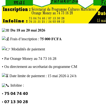
𝐃𝐮 𝟏𝟖 𝐚𝐮 𝟐𝟎 𝐦𝐚𝐢 𝟐𝟎𝟐𝟔
Frais d’inscription : 𝟕𝟓 𝟎𝟎𝟎 𝐅𝐂𝐅𝐀
Modalités de paiement
• Par Orange Money au 74 73 16 28
• Ou directement au secrétariat du programme CM
Date limite de paiement : 15 mai 2026 à 24 h
Infoline :
• 𝟳𝟱 𝟬𝟰 𝟳𝟰 𝟰𝟬
• 𝟬𝟳 𝟭𝟯 𝟯𝟬 𝟮𝟴