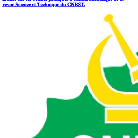
𝐫𝐞𝐯𝐮𝐞 𝐒𝐜𝐢𝐞𝐧𝐜𝐞 𝐞𝐭 𝐓𝐞𝐜𝐡𝐧𝐢𝐪𝐮𝐞 𝐝𝐮 𝐂𝐍𝐑𝐒𝐓.