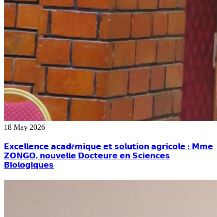
18 May 2026
𝗘𝘅𝗰𝗲𝗹𝗹𝗲𝗻𝗰𝗲 𝗮𝗰𝗮𝗱é𝗺𝗶𝗾𝘂𝗲 𝗲𝘁 𝘀𝗼𝗹𝘂𝘁𝗶𝗼𝗻 𝗮𝗴𝗿𝗶𝗰𝗼𝗹𝗲 : 𝗠𝗺𝗲
𝗭𝗢𝗡𝗚𝗢, 𝗻𝗼𝘂𝘃𝗲𝗹𝗹𝗲 𝗗𝗼𝗰𝘁𝗲𝘂𝗿𝗲 𝗲𝗻 𝗦𝗰𝗶𝗲𝗻𝗰𝗲𝘀
𝗕𝗶𝗼𝗹𝗼𝗴𝗶𝗾𝘂𝗲𝘀‎