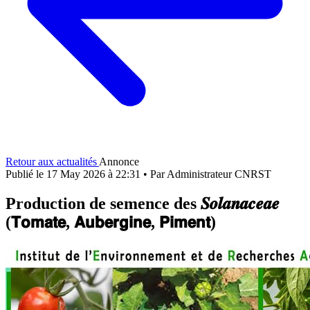
Retour aux actualités
Annonce
Publié le 17 May 2026 à 22:31
•
Par Administrateur CNRST
Production de semence des 𝑺𝒐𝒍𝒂𝒏𝒂𝒄𝒆𝒂𝒆
(𝗧𝗼𝗺𝗮𝘁𝗲, 𝗔𝘂𝗯𝗲𝗿𝗴𝗶𝗻𝗲, 𝗣𝗶𝗺𝗲𝗻𝘁)