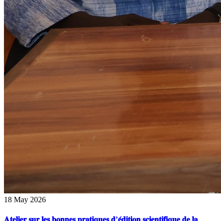
18 May 2026
𝐀𝐭𝐞𝐥𝐢𝐞𝐫 𝐬𝐮𝐫 𝐥𝐞𝐬 𝐛𝐨𝐧𝐧𝐞𝐬 𝐩𝐫𝐚𝐭𝐢𝐪𝐮𝐞𝐬 𝐝’𝐞́𝐝𝐢𝐭𝐢𝐨𝐧 𝐬𝐜𝐢𝐞𝐧𝐭𝐢𝐟𝐢𝐪𝐮𝐞 𝐝𝐞 𝐥𝐚