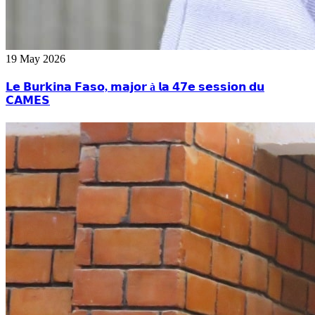
19 May 2026
𝗟𝗲 𝗕𝘂𝗿𝗸𝗶𝗻𝗮 𝗙𝗮𝘀𝗼, 𝗺𝗮𝗷𝗼𝗿 à 𝗹𝗮 𝟰𝟳𝗲 𝘀𝗲𝘀𝘀𝗶𝗼𝗻 𝗱𝘂
𝗖𝗔𝗠𝗘𝗦