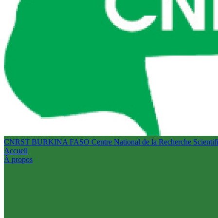
CNRST BURKINA FASO
Centre National de la Recherche Scienti
Accueil
À propos