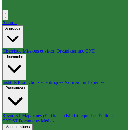
Accueil
À propos
Historique
Missions et vision
Organigramme
CND
Recherche
Instituts
Productions scientifiques
Valorisation
Expertise
Ressources
Revue ST
Magazines (Eurêka, ...)
Bibliothèque
Les Éditions
CNRST
Documents
Médias
Manifestations