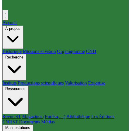
Accueil
À propos
Historique
Missions et vision
Organigramme
CND
Recherche
Instituts
Productions scientifiques
Valorisation
Expertise
Ressources
Revue ST
Magazines (Eurêka, ...)
Bibliothèque
Les Éditions
CNRST
Documents
Médias
Manifestations