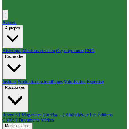
Accueil
À propos
Historique
Missions et vision
Organigramme
CND
Recherche
Instituts
Productions scientifiques
Valorisation
Expertise
Ressources
Revue ST
Magazines (Eurêka, ...)
Bibliothèque
Les Éditions
CNRST
Documents
Médias
Manifestations